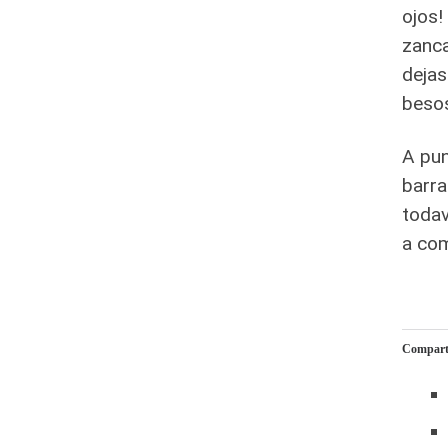
ojos!
zanca
dejas
besos
A pun
barra
todav
a com
Comparte