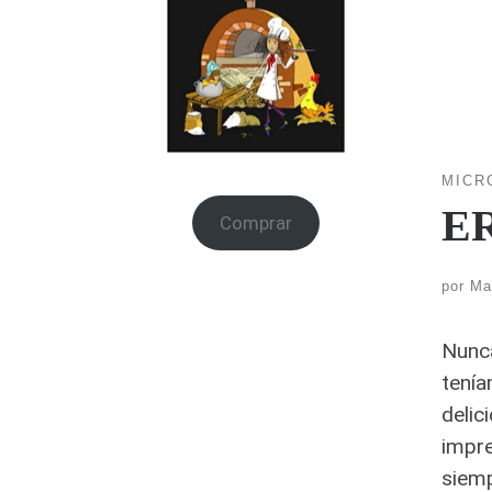
MICR
E
Comprar
por
Ma
Nunca
tenía
delic
impre
siemp