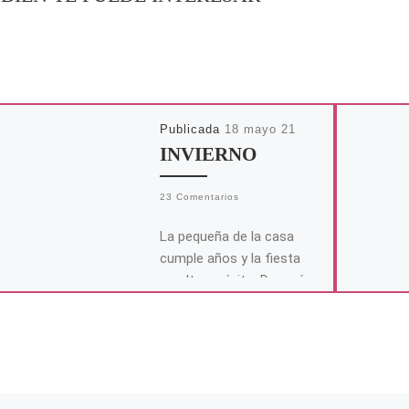
Publicada
18 mayo 21
INVIERNO
23 Comentarios
La pequeña de la casa
cumple años y la fiesta
resulta un éxito. Después
de dar buena cuenta de
los bocadillos y […]