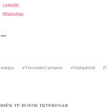
LinkedIn
WhatsApp
 esto:
ndo...
ntejas
#TierradeCampos
#Valladolid
F
BIÉN TE PUEDE INTERESAR