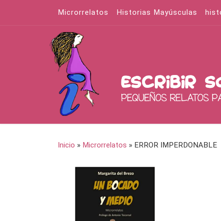
Microrrelatos
Historias Mayúsculas
hist
Saltar al contenido
Inicio
»
Microrrelatos
»
ERROR IMPERDONABLE