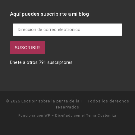
Aquí puedes suscribirte a mi blog
Dirección de correo electrónico
SUSCRIBIR
Únete a otros 791 suscriptores
© 2026
Escribir sobre la punta de la i
– Todos los derechos
reservados
Funciona con
WP
– Diseñado con el
Tema Customizr