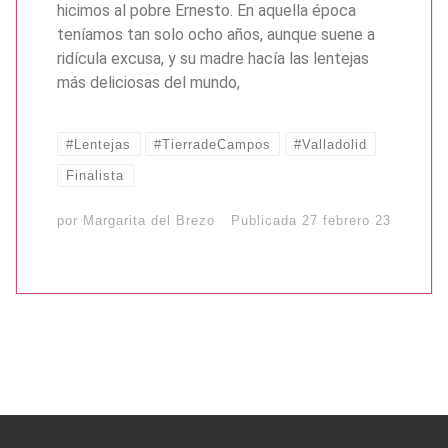
hicimos al pobre Ernesto. En aquella época
teníamos tan solo ocho años, aunque suene a
ridícula excusa, y su madre hacía las lentejas
más deliciosas del mundo,
#Lentejas
#TierradeCampos
#Valladolid
Finalista
por
Margarita del Brezo
Publicada
27 febrero 23