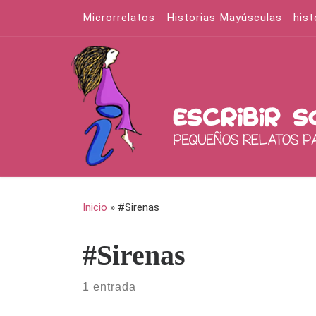
Microrrelatos
Historias Mayúsculas
hist
Saltar al contenido
Inicio
»
#Sirenas
#Sirenas
1 entrada