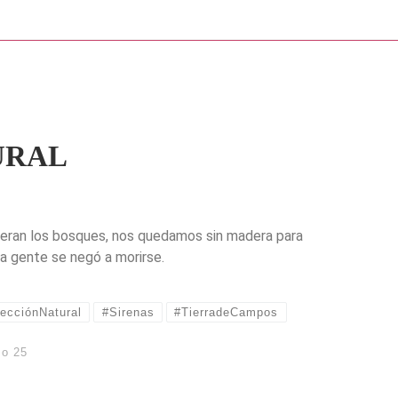
URAL
ran los bosques, nos quedamos sin madera para
la gente se negó a morirse.
ecciónNatural
#Sirenas
#TierradeCampos
zo 25