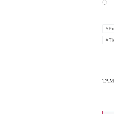
Carga
#Fi
#T
TAM