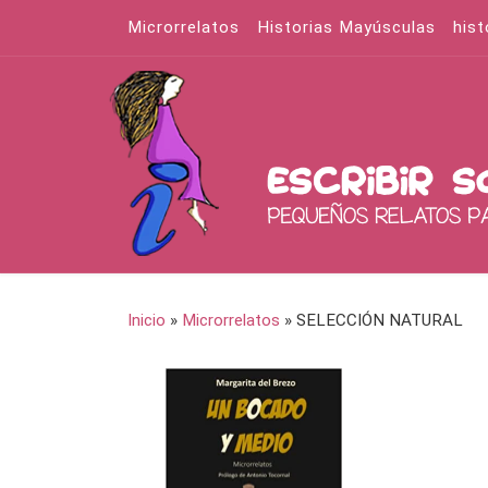
Microrrelatos
Historias Mayúsculas
hist
Saltar al contenido
Inicio
»
Microrrelatos
»
SELECCIÓN NATURAL