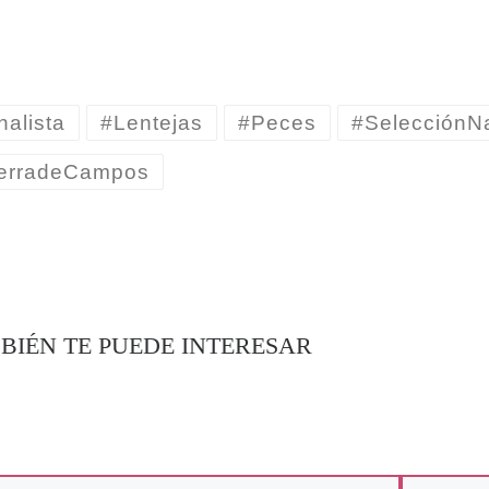
ndo...
nalista
#Lentejas
#Peces
#SelecciónNa
ierradeCampos
BIÉN TE PUEDE INTERESAR