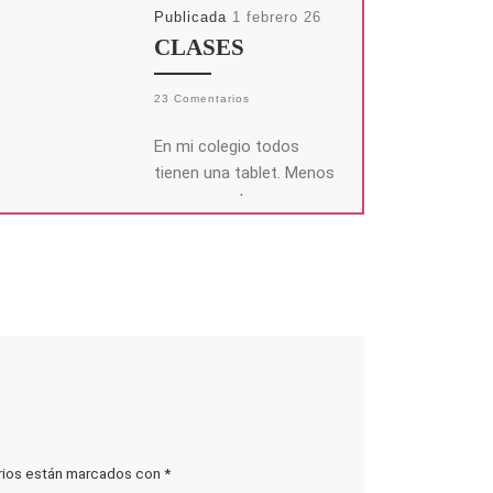
Publicada
1 febrero 26
CLASES
23 Comentarios
En mi colegio todos
tienen una tablet. Menos
yo, que me tengo que
conformar con un
cuaderno de tapas
sobadas y un […]
rios están marcados con
*