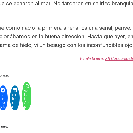
ue se echaron al mar. No tardaron en salirles branquia
ue como nació la primera sirena. Es una señal, pensé
cionábamos en la buena dirección. Hasta que ayer, en
ama de hielo, vi un besugo con los inconfundibles oj
Finalista en el
XII Concurso de
 esto:
W
Fa
Lin
ha
ce
ke
ts
bo
dI
Ap
ok
n
p
 esto: