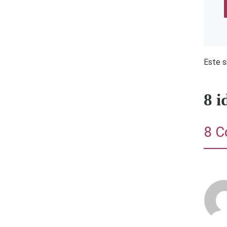
Este s
8 
8 C