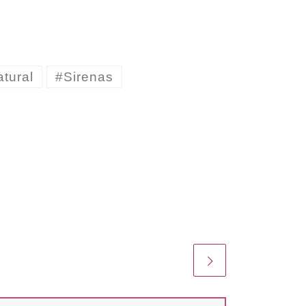
tural
#Sirenas