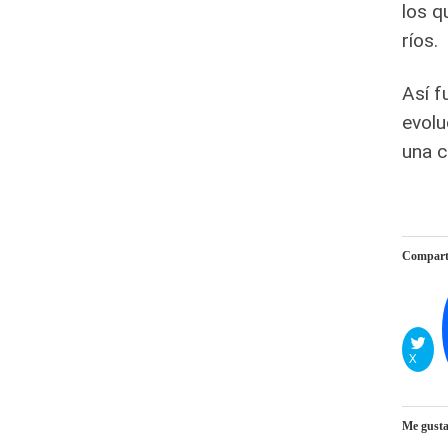
los q
ríos.
Así f
evolu
una c
Comparte
X
Me gusta