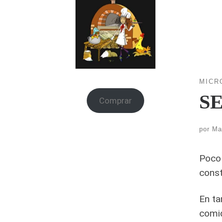
MICR
S
Comprar
por
Ma
Poco
const
En ta
comid