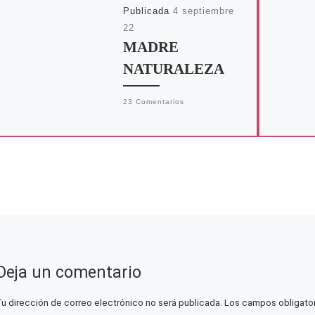
Publicada
4 septiembre
22
MADRE
NATURALEZA
23 Comentarios
Me dejó plantado en la
primera cita. No me quejo,
me cuida bien. Está
pendiente del riego, me
abona con regularidad y
[…]
Deja un comentario
Tu dirección de correo electrónico no será publicada.
Los campos obligato