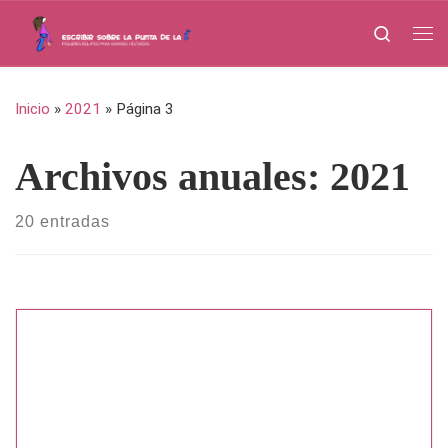
Saltar al contenido
Search
Me
Inicio
»
2021
»
Página 3
Archivos anuales:
2021
20 entradas