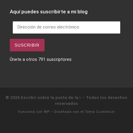
Aquí puedes suscribirte a mi blog
Dirección de correo electrónico
SUSCRIBIR
Únete a otros 791 suscriptores
© 2026
Escribir sobre la punta de la i
– Todos los derechos
reservados
Funciona con
WP
– Diseñado con el
Tema Customizr