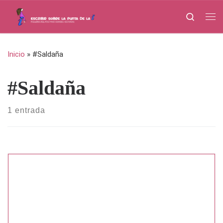
Saltar al contenido
Search
Me
Inicio
»
#Saldaña
#Saldaña
1 entrada