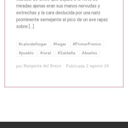
miradas ajenas eran sus manos nervudas y
estrechas y la cara deslucida por una nariz
prominente semejante al pico de un ave rapaz
sobre […]
#calordelhogar
#hogar
#PrimerPremio
#pueblo
#rural
#Saldaña
Abuelos
por
Margarita del Brezo
Publicada
2 agosto 24