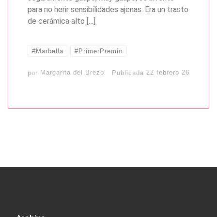
para no herir sensibilidades ajenas. Era un trasto
de cerámica alto […]
#Marbella
#PrimerPremio
por
Margarita del Brezo
Publicada
22 febrero 26