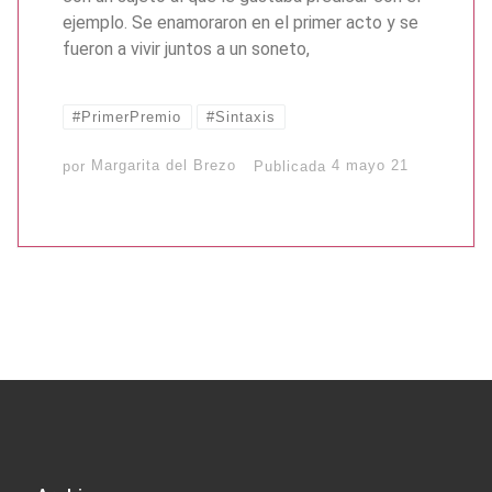
ejemplo. Se enamoraron en el primer acto y se
fueron a vivir juntos a un soneto,
#PrimerPremio
#Sintaxis
por
Margarita del Brezo
Publicada
4 mayo 21