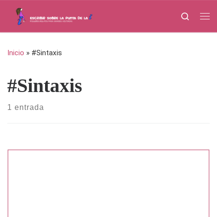
Saltar al contenido
Search
Me
Inicio
»
#Sintaxis
#Sintaxis
1 entrada