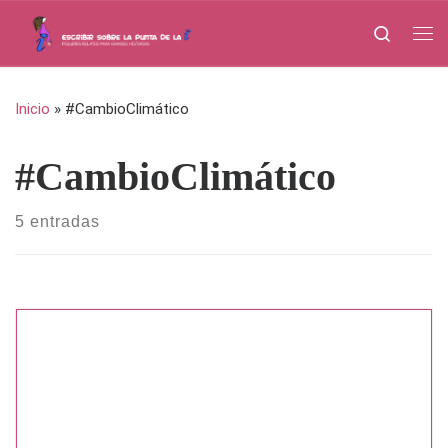
Saltar al contenido
Search
Me
Inicio
»
#CambioClimático
#CambioClimático
5 entradas