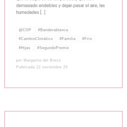
demasiado endebles y dejan pasar el aire, las
humedades […]
@COP
#Banderablanca
#CambioClimático
#Familia
#Frío
#Hijas
#SegundoPremio
por
Margarita del Brezo
Publicada
22 noviembre 25