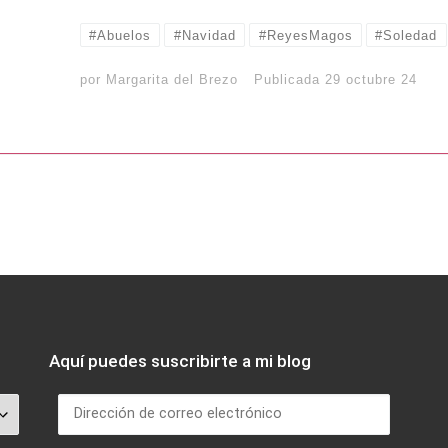
#Abuelos
#Navidad
#ReyesMagos
#Soledad
por
Margarita del Brezo
Publicada
29 octubre 24
Aquí puedes suscribirte a mi blog
Dirección de correo electrónico