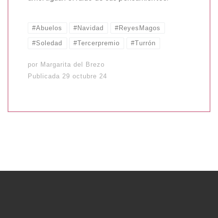
#Abuelos
#Navidad
#ReyesMagos
#Soledad
#Tercerpremio
#Turrón
por
Margarita del Brezo
Publicada
29 octubre 24