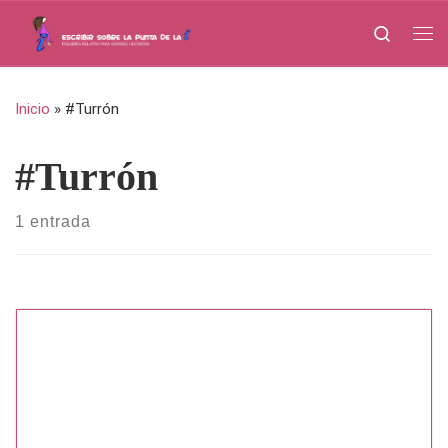
Saltar al contenido
Search
Me
Inicio
»
#Turrón
#Turrón
1 entrada