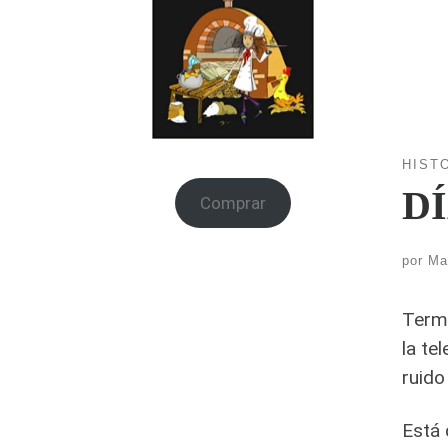
HIST
DÍ
Comprar
por
Ma
Termi
la te
ruido
Está 