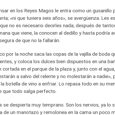
nsar en los Reyes Magos le entra como un gusanillo p
nta; «ni que tuviera seis años», se avergüenza. Les 
que no es necesario decirles nada; después de tanto
mana que viene, la conocen al dedillo y hasta podría 
segura de que no la fallarán.
nco por la noche saca las copas de la vajilla de boda 
ientes, y coloca los dulces bien dispuestos en una ba
n cortada en el parque de la plaza y, junto con el agua, 
estarán a salvo del relente y no molestarán a nadie», 
la botella de vino a enfriar. Lo repasa todo en su me
e que todo salga perfecto.
is se despierta muy temprano. Son los nervios, ya lo 
a de un manotazo y remolonea en la cama un poco más