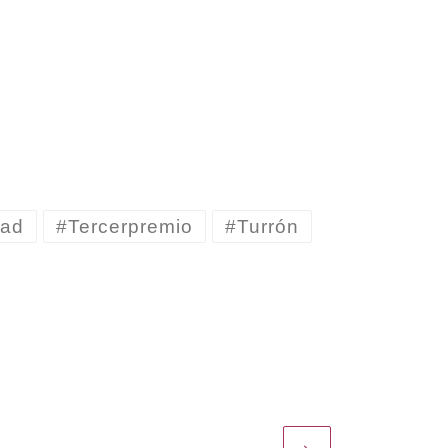
dad
#Tercerpremio
#Turrón