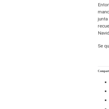
Enton
manch
junta
recue
Navid
Se qu
Comparte