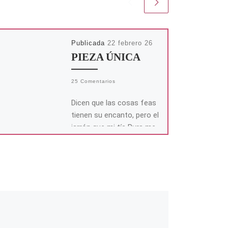
Publicada
22 febrero 26
PIEZA ÚNICA
25 Comentarios
Dicen que las cosas feas
tienen su encanto, pero el
jarrón que mi tía Pura me
dejó en herencia era la
prueba […]