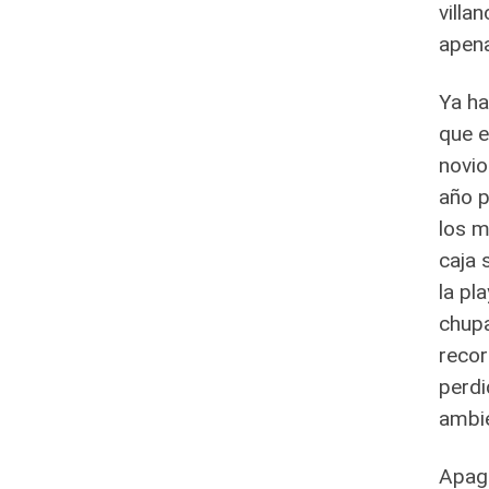
villa
apena
Ya ha
que e
novio
año p
los m
caja 
la pl
chupa
recor
perdi
ambi
Apaga