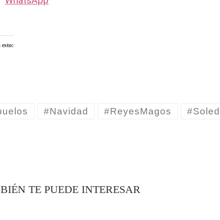
WhatsApp
 esto:
ndo...
buelos
#Navidad
#ReyesMagos
#Sole
BIÉN TE PUEDE INTERESAR