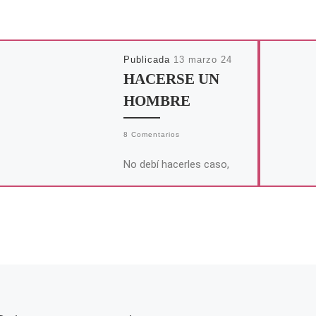
Publicada
13 marzo 24
HACERSE UN
HOMBRE
8 Comentarios
No debí hacerles caso,
pero cuando uno es joven,
se deja arrastrar por los
amigos, sobre todo si son
tan enrevesadamente
convincentes […]