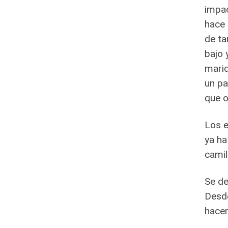
impac
hace 
de ta
bajo 
marid
un pa
que o
Los e
ya ha
camil
Se de
Desde
hacen