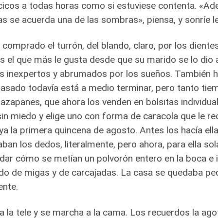
ncicos a todas horas como si estuviese contenta. «Ade
s se acuerda una de las sombras», piensa, y sonríe l
 comprado el turrón, del blando, claro, por los dient
s el que más le gusta desde que su marido se lo dio
s inexpertos y abrumados por los sueños. También ha 
asado todavía está a medio terminar, pero tanto tie
azapanes, que ahora los venden en bolsitas individual
sin miedo y elige uno con forma de caracola que le r
aya la primera quincena de agosto. Antes los hacía ell
ban los dedos, literalmente, pero ahora, para ella so
dar cómo se metían un polvorón entero en la boca e i
do de migas y de carcajadas. La casa se quedaba peq
ente.
 la tele y se marcha a la cama. Los recuerdos la ago