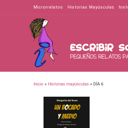
Microrrelatos
Historias Mayúsculas
hist
Saltar al contenido
Inicio
»
Historias mayúsculas
»
DÍA 6