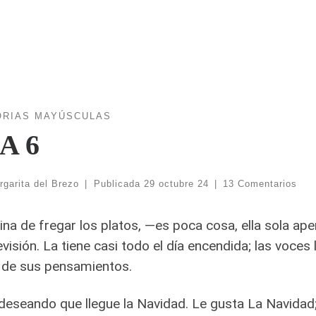
ORIAS MAYÚSCULAS
A 6
rgarita del Brezo
|
Publicada
29 octubre 24
|
13 Comentarios
na de fregar los platos, —es poca cosa, ella sola ap
levisión. La tiene casi todo el día encendida; las voc
 de sus pensamientos.
deseando que llegue la Navidad. Le gusta La Navidad