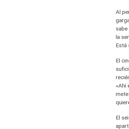
Al pe
garga
sabe 
la se
Está 
El ci
sufic
recié
«Ahí 
mete 
quier
El se
apart