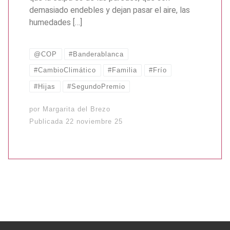
demasiado endebles y dejan pasar el aire, las
humedades […]
@COP
#Banderablanca
#CambioClimático
#Familia
#Frío
#Hijas
#SegundoPremio
por
Margarita del Brezo
Publicada
22 noviembre 25