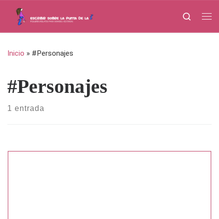
Saltar al contenido
Search
Me
Inicio
»
#Personajes
#Personajes
1 entrada