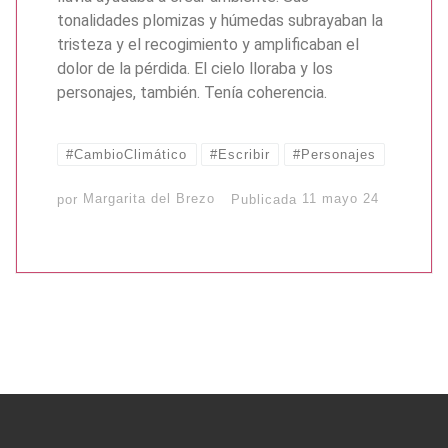
tonalidades plomizas y húmedas subrayaban la
tristeza y el recogimiento y amplificaban el
dolor de la pérdida. El cielo lloraba y los
personajes, también. Tenía coherencia.
#CambioClimático
#Escribir
#Personajes
por
Margarita del Brezo
Publicada
11 mayo 24