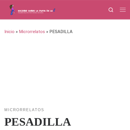
Saltar al contenido
Search
Me
Inicio
»
Microrrelatos
»
PESADILLA
MICRORRELATOS
PESADILLA