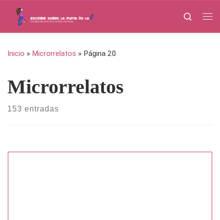
Saltar al contenido
Search
Me
Inicio
»
Microrrelatos
»
Página 20
Microrrelatos
153 entradas