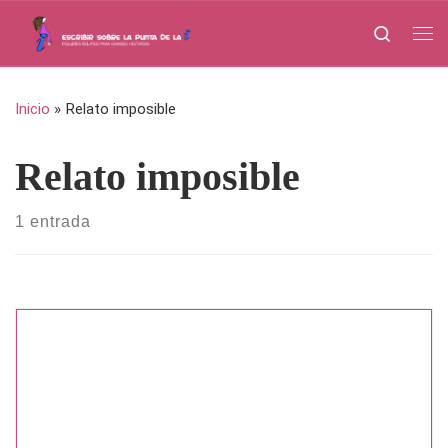
Saltar al contenido
Search
Me
Inicio
»
Relato imposible
Relato imposible
1 entrada