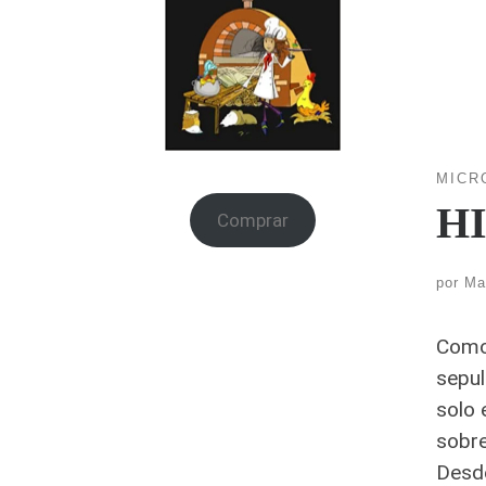
MICR
H
Comprar
por
Ma
Como 
sepul
solo 
sobre
Desde