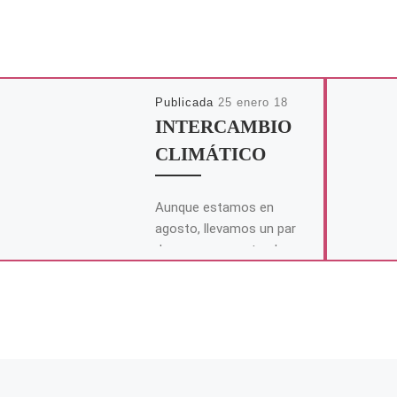
Publicada
25 enero 18
INTERCAMBIO
CLIMÁTICO
Aunque estamos en
agosto, llevamos un par
de meses soportando un
temporal que empezó
días antes de que aquel
hombre apareciese en […]