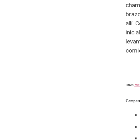
chami
brazo
allí.
inici
levan
comie
Otros
mic
Comparte