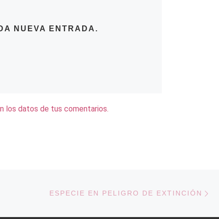
DA NUEVA ENTRADA.
 los datos de tus comentarios.
En
 ENTRADAS
ESPECIE EN PELIGRO DE EXTINCIÓN