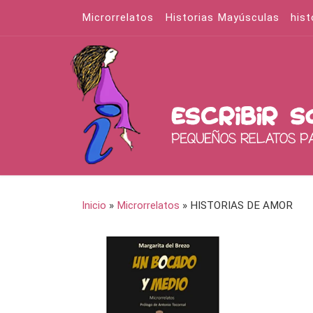
Microrrelatos
Historias Mayúsculas
hist
Saltar al contenido
Inicio
»
Microrrelatos
»
HISTORIAS DE AMOR