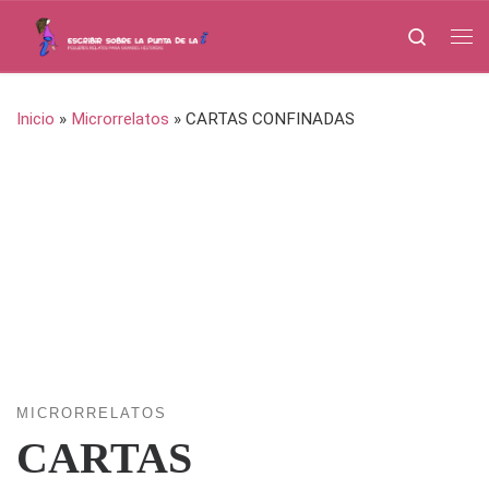
Saltar al contenido
Search
Me
Inicio
»
Microrrelatos
»
CARTAS CONFINADAS
MICRORRELATOS
CARTAS