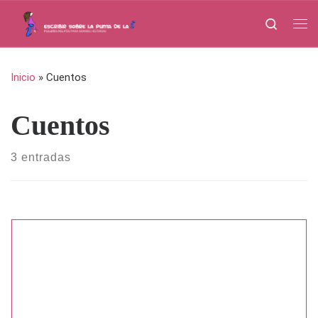
Saltar al contenido
Search
Me
Inicio
»
Cuentos
Cuentos
3 entradas