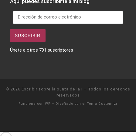
Aquí puedes suscribirte a mi blog
Dirección de correo electrónico
SUSCRIBIR
Únete a otros 791 suscriptores
© 2026
Escribir sobre la punta de la i
– Todos los derechos
reservados
Funciona con
WP
– Diseñado con el
Tema Customizr