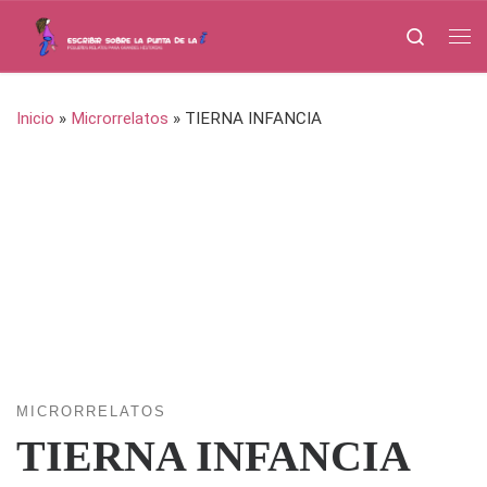
Saltar al contenido
Search
Me
Inicio
»
Microrrelatos
»
TIERNA INFANCIA
MICRORRELATOS
TIERNA INFANCIA