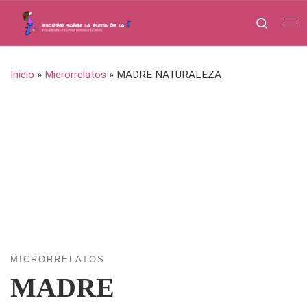
Saltar al contenido
Search
Me
Inicio
»
Microrrelatos
»
MADRE NATURALEZA
MICRORRELATOS
MADRE