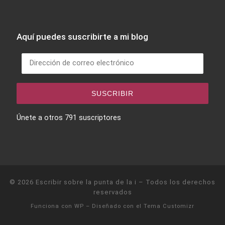
Aquí puedes suscribirte a mi blog
Dirección de correo electrónico
SUSCRIBIR
Únete a otros 791 suscriptores
© 2026
Escribir sobre la punta de la i
– Todos los derechos
reservados
Funciona con
WP
– Diseñado con el
Tema Customizr