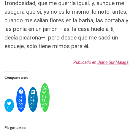
frondosidad, que me querría igual, y, aunque me
asegura que sí, ya no es lo mismo, lo noto: antes,
cuando me salían flores en la barba, las cortaba y
las ponía en un jarrón —así la casa huele a ti,
decía picarona—, pero desde que me sacó un
esqueje, solo tiene mimos para él.
Publicado en
Diario Sur Málaga
Comparte esto:
W
Fa
Lin
ha
ce
ke
ts
bo
dI
Ap
X
ok
n
p
Me gusta esto: