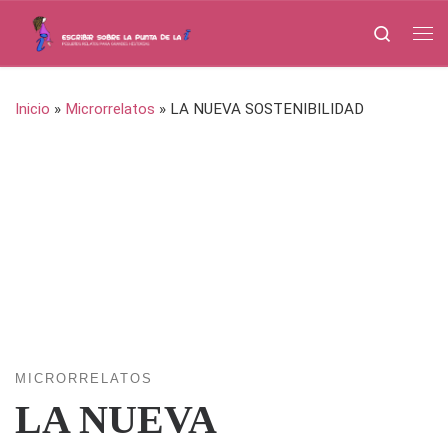
Saltar al contenido
Search
Me
Inicio
»
Microrrelatos
»
LA NUEVA SOSTENIBILIDAD
MICRORRELATOS
LA NUEVA