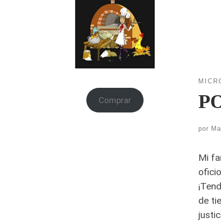
MICR
P
Comprar
por
Ma
Mi fa
ofici
¡Tend
de ti
justi