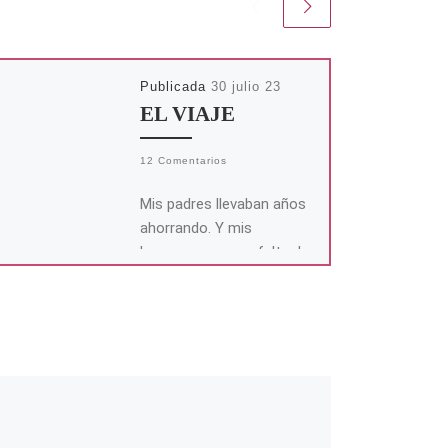
Publicada
30 julio 23
EL VIAJE
12 Comentarios
Mis padres llevaban años
ahorrando. Y mis
hermanos y yo, a falta de
fotos, tratábamos de
imaginar la ciudad con
sus calles […]