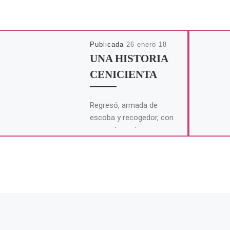
Publicada
26 enero 18
UNA HISTORIA
CENICIENTA
Regresó, armada de
escoba y recogedor, con
ganas de acabar
rápidamente una faena
tan desagradable. Los
cristales estaban
esparcidos por toda la […]