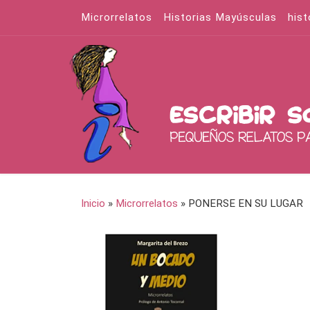
Microrrelatos
Historias Mayúsculas
hist
Saltar al contenido
Inicio
»
Microrrelatos
»
PONERSE EN SU LUGAR