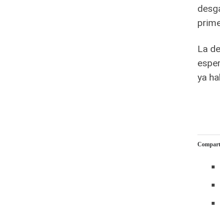
desga
prime
La de
esper
ya ha
Comparte