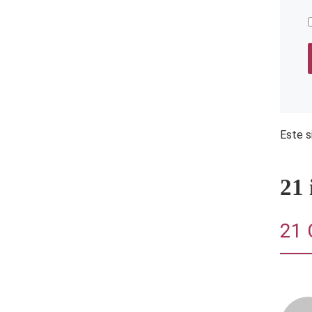
Este s
21
21 