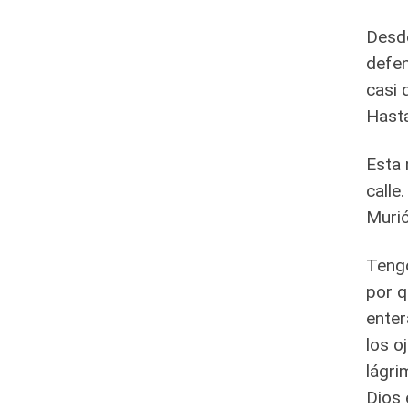
Desde
defen
casi 
Hast
Esta 
calle
Murió
Tengo
por q
enter
los o
lágri
Dios 