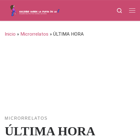
Saltar al contenido
Search
Me
Inicio
»
Microrrelatos
»
ÚLTIMA HORA
MICRORRELATOS
ÚLTIMA HORA