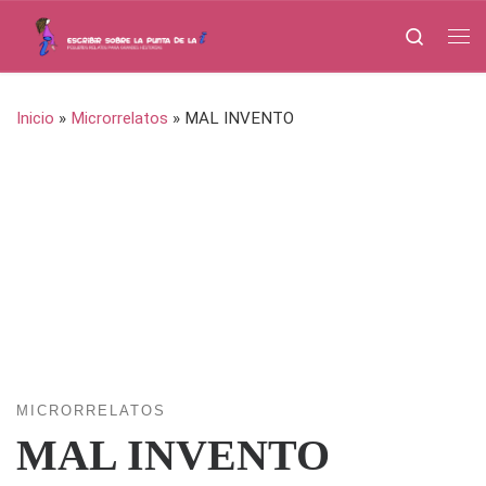
Saltar al contenido
Search
Me
Inicio
»
Microrrelatos
»
MAL INVENTO
MICRORRELATOS
MAL INVENTO