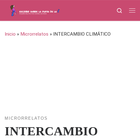
Saltar al contenido
Search
Me
Inicio
»
Microrrelatos
»
INTERCAMBIO CLIMÁTICO
MICRORRELATOS
INTERCAMBIO