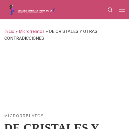
Saltar al contenido
Search
Me
Inicio
»
Microrrelatos
»
DE CRISTALES Y OTRAS
CONTRADICCIONES
MICRORRELATOS
DE CRISTALES Y