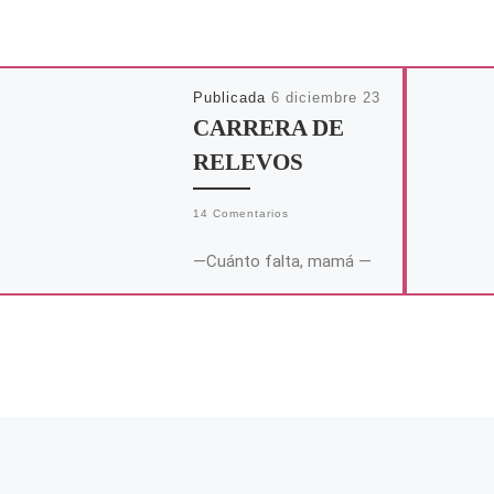
Publicada
6 diciembre 23
CARRERA DE
RELEVOS
14 Comentarios
—Cuánto falta, mamá —
es la enésima vez que lo
pregunta. El sudor le
empapa las pestañas;
también alguna lágrima
atrevida que se […]