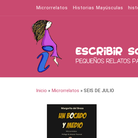
Microrrelatos
Historias Mayúsculas
hist
Saltar al contenido
Inicio
»
Microrrelatos
»
SEIS DE JULIO