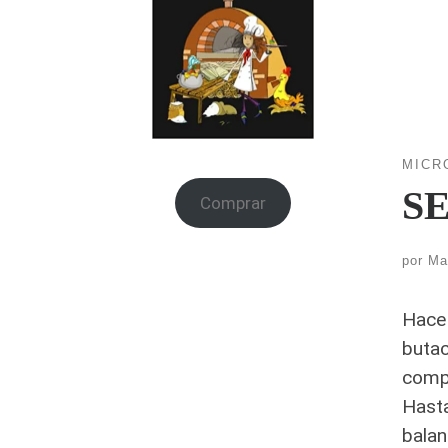
MICR
SE
Comprar
por
Ma
Hace 
butac
compa
Hasta
balan