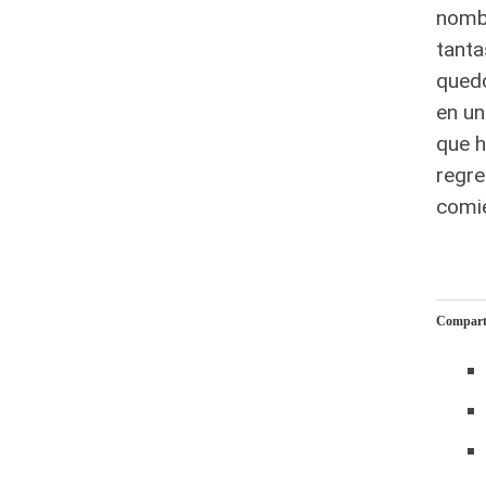
nombr
tanta
quedo
en un
que h
regre
comie
Comparte