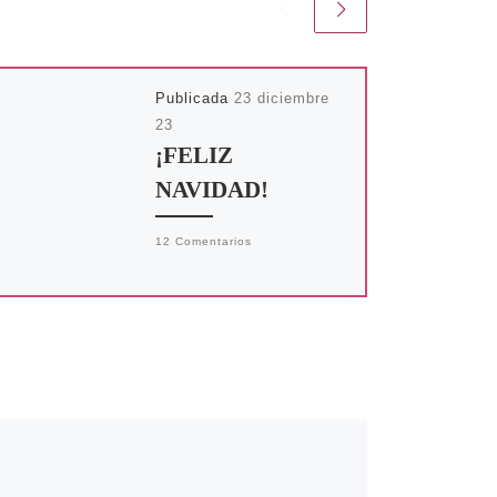
Publicada
23 diciembre
23
¡FELIZ
NAVIDAD!
12 Comentarios
Pues ya está aquí la
Navidad. Otra vez. Motivo
más que suficiente para
estar contenta. Y no solo
por las luces, […]