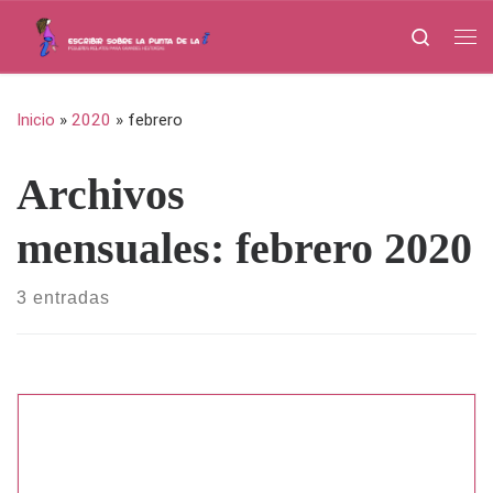
Saltar al contenido
Search
Me
Inicio
»
2020
»
febrero
Archivos
mensuales:
febrero 2020
3 entradas