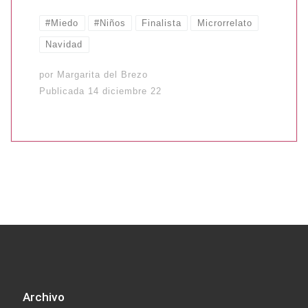
#Miedo
#Niños
Finalista
Microrrelato
Navidad
por
Margarita del Brezo
Publicada
14 diciembre 22
Archivo