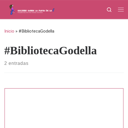
Saltar al contenido
Search
Me
Inicio
»
#BibliotecaGodella
#BibliotecaGodella
2 entradas