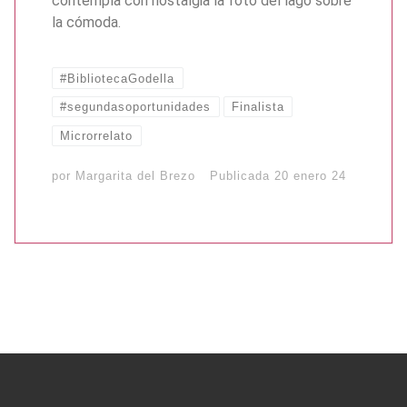
contempla con nostalgia la foto del lago sobre
la cómoda.
#BibliotecaGodella
#segundasoportunidades
Finalista
Microrrelato
por
Margarita del Brezo
Publicada
20 enero 24