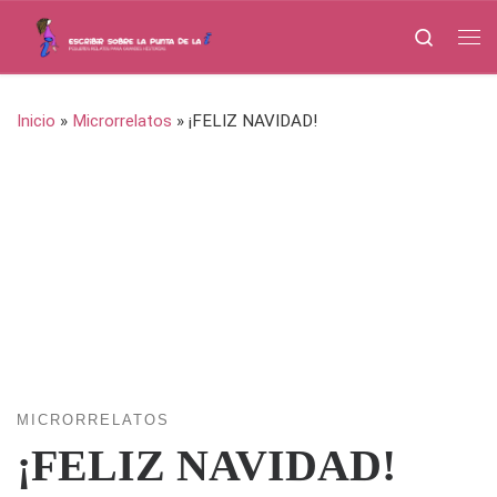
Saltar al contenido
Search
Me
Inicio
»
Microrrelatos
»
¡FELIZ NAVIDAD!
MICRORRELATOS
¡FELIZ NAVIDAD!