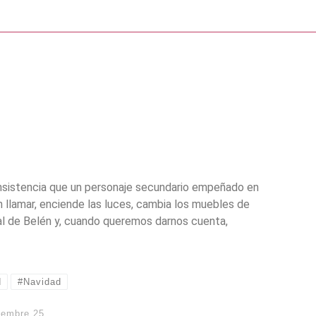
insistencia que un personaje secundario empeñado en
in llamar, enciende las luces, cambia los muebles de
rtal de Belén y, cuando queremos darnos cuenta,
d
#Navidad
iembre 25