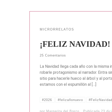
MICRORRELATOS
¡FELIZ NAVIDAD!
25 Comentarios
La Navidad llega cada año con la misma 
robarle protagonismo al narrador. Entra s
sitio para hacerle hueco al árbol y al po
estamos con el espumillón al […]
#2026
#felizañonuevo
#FelizNavida
por
Margarita del Brezo
Publicada
23 dic