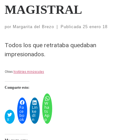
MAGISTRAL
por
Margarita del Brezo
|
Publicada
25 enero 18
Todos los que retrataba quedaban
impresionados.
Otras
histórias minúsculas
Comparte esto:
W
Fa
Lin
ha
ce
ke
ts
bo
dI
Ap
X
ok
n
p