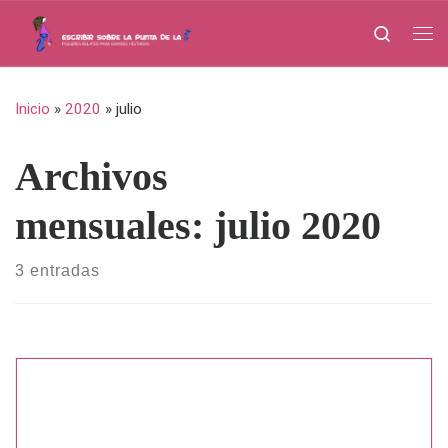
Saltar al contenido
Search
Me
Inicio
»
2020
»
julio
Archivos
mensuales:
julio 2020
3 entradas