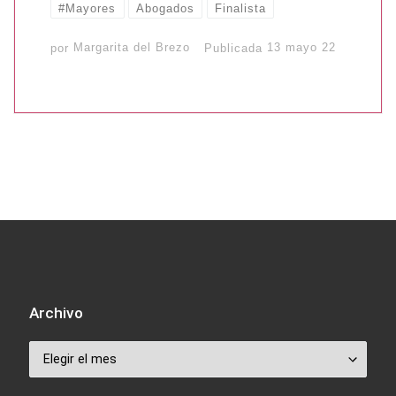
#Mayores
Abogados
Finalista
por
Margarita del Brezo
Publicada
13 mayo 22
Archivo
Archivo