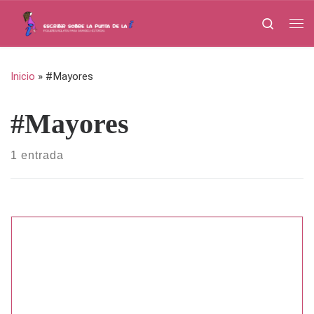
Saltar al contenido
Search
Me
Inicio
»
#Mayores
#Mayores
1 entrada