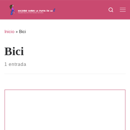
Saltar al contenido
Search
Me
Inicio
»
Bici
Bici
1 entrada