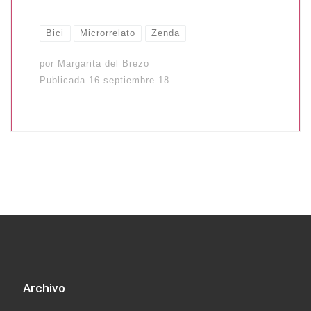
Bici
Microrrelato
Zenda
por
Margarita del Brezo
Publicada
16 septiembre 18
Archivo