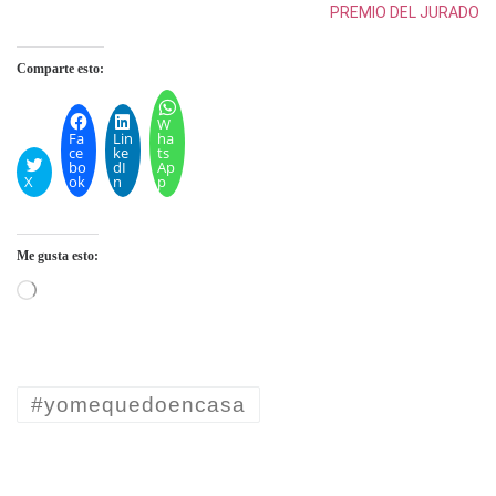
PREMIO DEL JURADO
Comparte esto:
W
Fa
Lin
ha
ce
ke
ts
bo
dI
Ap
X
ok
n
p
Me gusta esto:
Cargando...
#yomequedoencasa