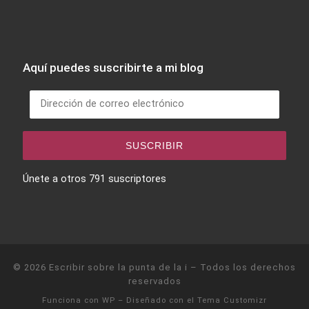
Aquí puedes suscribirte a mi blog
Dirección de correo electrónico
SUSCRIBIR
Únete a otros 791 suscriptores
© 2026
Escribir sobre la punta de la i
– Todos los derechos
reservados
Funciona con
WP
– Diseñado con el
Tema Customizr