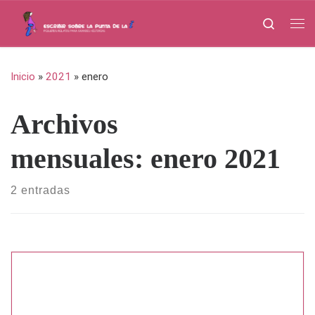
Saltar al contenido
Search
Me
Inicio
»
2021
»
enero
Archivos
mensuales:
enero 2021
2 entradas