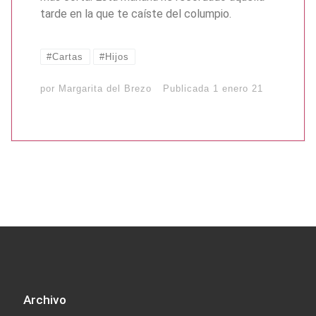
tarde en la que te caíste del columpio.
#Cartas
#Hijos
por
Margarita del Brezo
Publicada
1 enero 21
Archivo