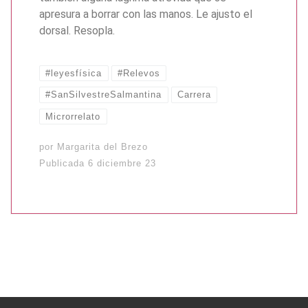
apresura a borrar con las manos. Le ajusto el
dorsal. Resopla.
#leyesfísica
#Relevos
#SanSilvestreSalmantina
Carrera
Microrrelato
por
Margarita del Brezo
Publicada
6 diciembre 23