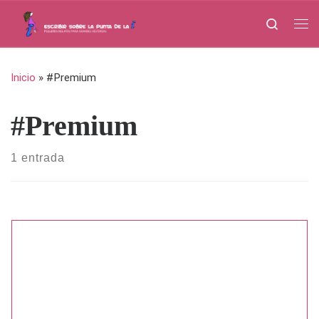
Saltar al contenido
Search
Me
Inicio
»
#Premium
#Premium
1 entrada