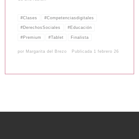
#Clases
#Competenciasdigitales
#DerechosSociales
#Educación
#Premium
#Tablet
Finalista
por
Margarita del Brezo
Publicada
1 febrero 26