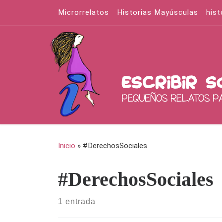
Microrrelatos
Historias Mayúsculas
hist
Saltar al contenido
Inicio
»
#DerechosSociales
#DerechosSociales
1 entrada