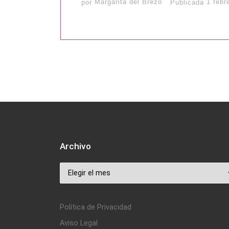
por
Margarita del Brezo
Publicada
1 febr
Archivo
Archivo
Política de Privacidad
Aviso Legal