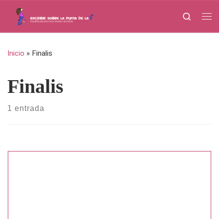
Saltar al contenido
Search
Me
Inicio
»
Finalis
Finalis
1 entrada