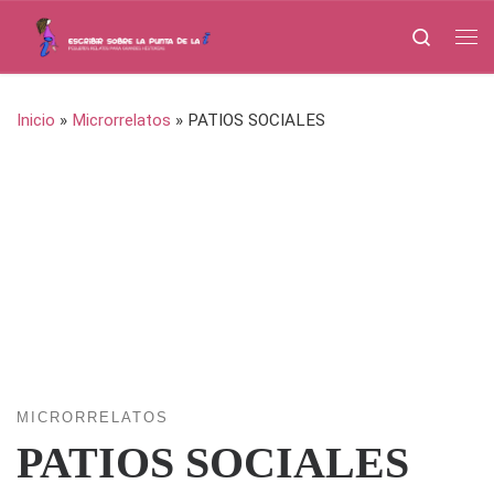
Saltar al contenido
Search
Me
Inicio
»
Microrrelatos
»
PATIOS SOCIALES
MICRORRELATOS
PATIOS SOCIALES