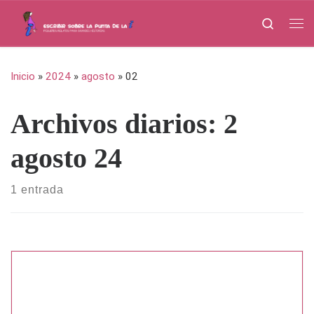
Saltar al contenido
Search
Me
Inicio
»
2024
»
agosto
»
02
Archivos diarios:
2
agosto 24
1 entrada