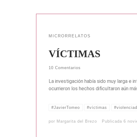
MICRORRELATOS
VÍCTIMAS
10 Comentarios
La investigación había sido muy larga e i
ocurrieron los hechos dificultaron aún má
#JavierTomeo
#víctimas
#violencia
por
Margarita del Brezo
Publicada
6 nov