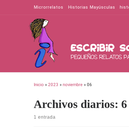
Microrrelatos
Historias Mayúsculas
hist
Saltar al contenido
Inicio
»
2023
»
noviembre
»
06
Archivos diarios:
6
1 entrada